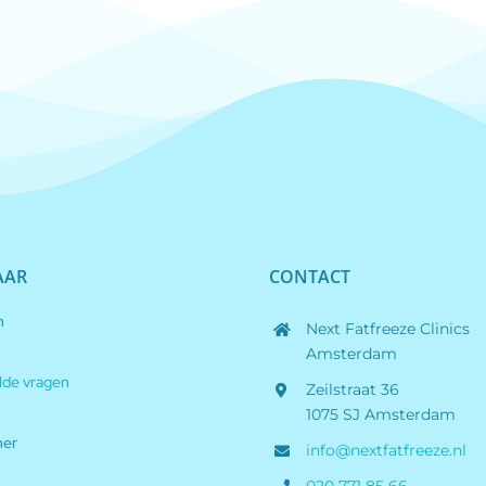
AAR
CONTACT
n
Next Fatfreeze Clinics
Amsterdam
lde vragen
Zeilstraat 36
1075 SJ Amsterdam
her
info@nextfatfreeze.nl
020 771 85 66