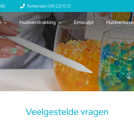
 66
Rotterdam 010 221 13 12
n
Huidverstrakking
Emsculpt
Huidverbete
Veelgestelde vragen