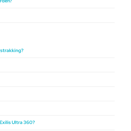
orden?
rstrakking?
Exilis Ultra 360?