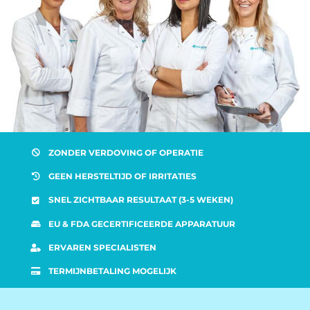
ZONDER VERDOVING OF OPERATIE
GEEN HERSTELTIJD OF IRRITATIES
SNEL ZICHTBAAR RESULTAAT (3-5 WEKEN)
EU & FDA GECERTIFICEERDE APPARATUUR
ERVAREN SPECIALISTEN
TERMIJNBETALING MOGELIJK